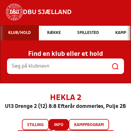
DBU SJÆLLAND
Hvad vil du søge efter?
KLUB/HOLD
RÆKKE
SPILLESTED
KAMP
INDHOLD OG NYHEDER
Find en klub eller et hold
STILLINGER, RESULTATER, KLUBBER OG
HOLD
HEKLA 2
U13 Drenge 2 (12) 8:8 Efterår dommerløs, Pulje 2B
STILLING
INFO
KAMPPROGRAM