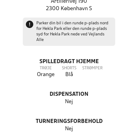
Artillerivej 190
2300 København S
Parker din bil i den runde p-plads nord
!
for Hekla Park eller den runde p-plads
syd for Hekla Park nede ved Vejlands
Alle
SPILLEDRAGT HJEMME
TRØJE
SHORTS
STRØMPER
Orange
Blå
DISPENSATION
Nej
TURNERINGSFORBEHOLD
Nej