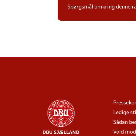
Spørgsmål omkring denne ræ
Presseko
Ledige sti
Sådan be
Vold mo
DBU SJÆLLAND