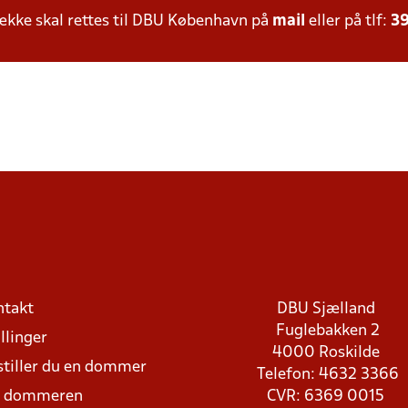
kke skal rettes til DBU København på
mail
eller på tlf:
39
ntakt
DBU Sjælland
Fuglebakken 2
llinger
4000 Roskilde
stiller du en dommer
Telefon: 4632 3366
d dommeren
CVR: 6369 0015