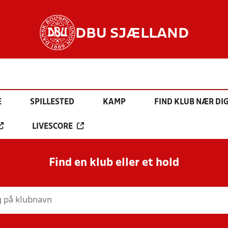
DBU SJÆLLAND
E
SPILLESTED
KAMP
FIND KLUB NÆR DI
LIVESCORE
Find en klub eller et hold