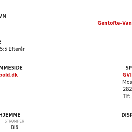
VN
Gentofte-Van
E
5:5 Efterår
EMMESIDE
SP
bold.dk
GVI
Mos
282
Tlf
 HJEMME
DIS
STRØMPER
Blå