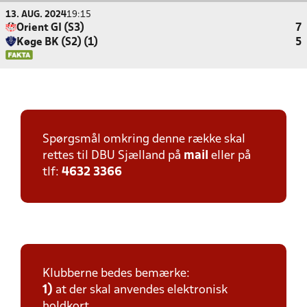
13. AUG. 2024
19:15
Orient GI (S3)
7
Køge BK (S2) (1)
5
Spørgsmål omkring denne række skal
rettes til DBU Sjælland på
mail
eller på
tlf:
4632 3366
Klubberne bedes bemærke:
1)
at der skal anvendes elektronisk
holdkort