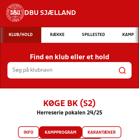
DBU SJÆLLAND
Hvad vil du søge efter?
KLUB/HOLD
RÆKKE
SPILLESTED
KAMP
INDHOLD OG NYHEDER
Find en klub eller et hold
STILLINGER, RESULTATER, KLUBBER OG
HOLD
KØGE BK (S2)
Herreserie pokalen 24/25
INFO
KAMPPROGRAM
KARANTÆNER