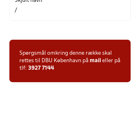
Skjult navn
/
Spørgsmål omkring denne række skal
rettes til DBU København på
mail
eller på
tlf:
3927 7144