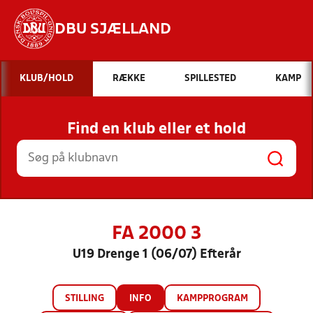
DBU SJÆLLAND
Hvad vil du søge efter?
KLUB/HOLD
RÆKKE
SPILLESTED
KAMP
INDHOLD OG NYHEDER
Find en klub eller et hold
STILLINGER, RESULTATER, KLUBBER OG
HOLD
FA 2000 3
U19 Drenge 1 (06/07) Efterår
STILLING
INFO
KAMPPROGRAM