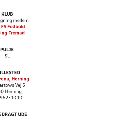
KLUB
gning mellem
t FS Fodbold
ing Fremad
PULJE
SL
ILLESTED
ena, Herning
artows Vej 5
0 Herning
: 9627 1040
LEDRAGT UDE