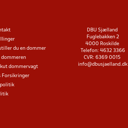
ntakt
DBU Sjælland
Fuglebakken 2
llinger
4000 Roskilde
stiller du en dommer
Telefon: 4632 3366
d dommeren
CVR: 6369 0015
info@dbusjaelland.dk
Akut dommervagt
 Forsikringer
politik
itik