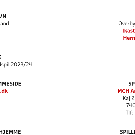
VN
land
Overby
Ikas
Hern
E
dspil 2023/24
MMESIDE
SP
.dk
MCH Ar
Kaj Z
740
Tlf
 HJEMME
SPIL