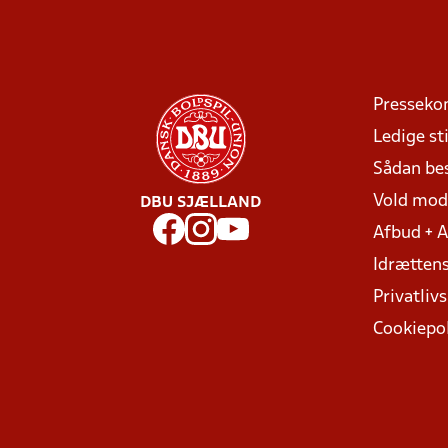
Presseko
Ledige sti
Sådan be
Vold mo
DBU SJÆLLAND
Afbud + 
Idrættens
Privatlivs
Cookiepol