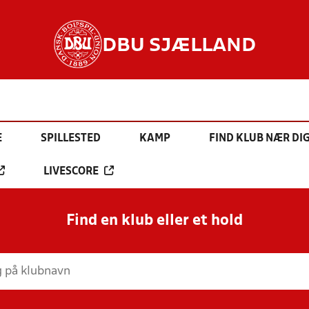
DBU SJÆLLAND
E
SPILLESTED
KAMP
FIND KLUB NÆR DI
LIVESCORE
Find en klub eller et hold