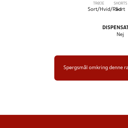
TRØJE
SHORTS
Sort/Hvid/Rød
Sort
DISPENSA
Nej
Spørgsmål omkring denne ræk