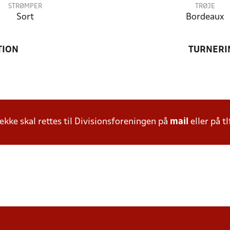
STRØMPER
TRØJE
Sort
Bordeaux
TION
TURNERI
ke skal rettes til Divisionsforeningen på
mail
eller på tl