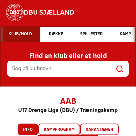
DBU SJÆLLAND
Hvad vil du søge efter?
KLUB/HOLD
RÆKKE
SPILLESTED
KAMP
INDHOLD OG NYHEDER
Find en klub eller et hold
STILLINGER, RESULTATER, KLUBBER OG
HOLD
AAB
U17 Drenge Liga (DBU) / Træningskamp
INFO
KAMPPROGRAM
KARANTÆNER