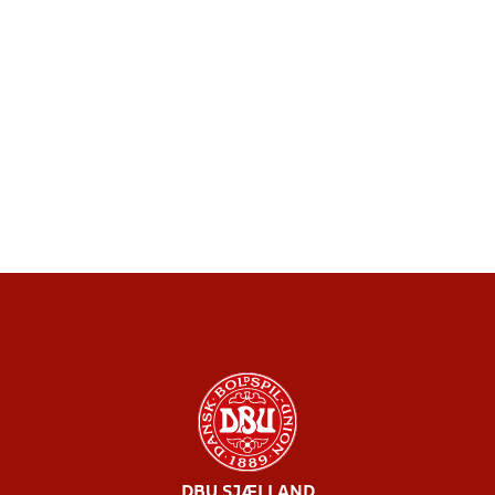
DBU SJÆLLAND