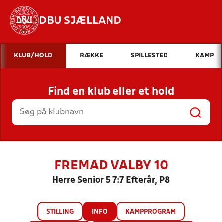
DBU SJÆLLAND
Hvad vil du søge efter?
KLUB/HOLD
RÆKKE
SPILLESTED
KAMP
INDHOLD OG NYHEDER
Find en klub eller et hold
STILLINGER, RESULTATER, KLUBBER OG
HOLD
FREMAD VALBY 10
Herre Senior 5 7:7 Efterår, P8
STILLING
INFO
KAMPPROGRAM