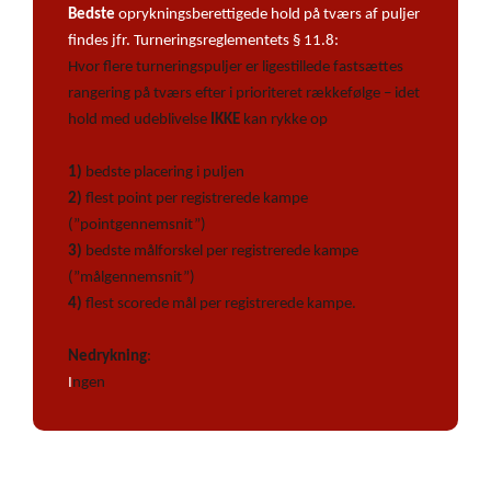
Bedste
oprykningsberettigede hold på tværs af puljer
findes jfr. Turneringsreglementets § 11.8:
Hvor flere turneringspuljer er ligestillede fastsættes
rangering på tværs efter i prioriteret rækkefølge – idet
hold med udeblivelse
IKKE
kan rykke op
1)
bedste placering i puljen
2)
flest point per registrerede kampe
(”pointgennemsnit”)
3)
bedste målforskel per registrerede kampe
(”målgennemsnit”)
4)
flest scorede mål per registrerede kampe.
Nedrykning
:
I
ngen