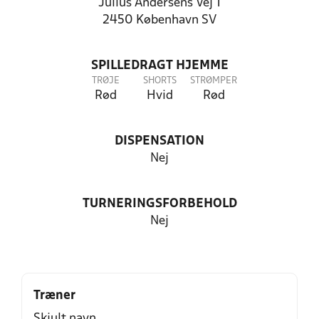
Julius Andersens Vej 1
2450 København SV
SPILLEDRAGT HJEMME
TRØJE
SHORTS
STRØMPER
Rød
Hvid
Rød
DISPENSATION
Nej
TURNERINGSFORBEHOLD
Nej
Træner
Skjult navn