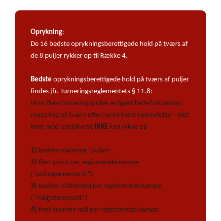
Oprykning
:
De 16 bedste oprykningsberettigede hold på tværs af
de 8 puljer rykker op til Række 4.
Bedste
oprykningsberettigede hold på tværs af puljer
findes jfr. Turneringsreglementets § 11.8:
Hvor flere turneringspuljer er ligestillede fastsættes
rangering på tværs efter i prioriteret rækkefølge – idet
hold med udeblivelse
IKKE
kan rykke op
1)
bedste placering i puljen
2)
flest point per registrerede kampe
(”pointgennemsnit”)
3)
bedste målforskel per registrerede kampe
(”målgennemsnit”)
4)
flest scorede mål per registrerede kampe.