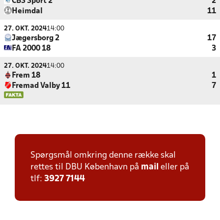
CBS Sport 2
2
Heimdal
11
27. OKT. 2024
14:00
Jægersborg 2
17
FA 2000 18
3
27. OKT. 2024
14:00
Frem 18
1
Fremad Valby 11
7
Spørgsmål omkring denne række skal
rettes til DBU København på
mail
eller på
tlf:
3927 7144