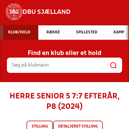
DBU SJÆLLAND
Hvad vil du søge efter?
KLUB/HOLD
RÆKKE
SPILLESTED
KAMP
INDHOLD OG NYHEDER
Find en klub eller et hold
STILLINGER, RESULTATER, KLUBBER OG
HOLD
HERRE SENIOR 5 7:7 EFTERÅR,
P8 (2024)
STILLING
DETALJERET STILLING