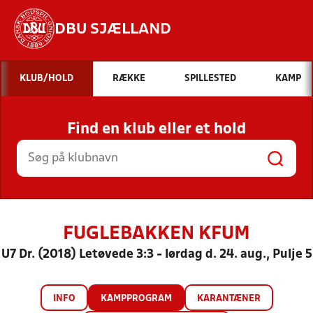
DBU SJÆLLAND
Hvad vil du søge efter?
KLUB/HOLD
RÆKKE
SPILLESTED
KAMP
INDHOLD OG NYHEDER
Find en klub eller et hold
STILLINGER, RESULTATER, KLUBBER OG
HOLD
FUGLEBAKKEN KFUM
U7 Dr. (2018) Letøvede 3:3 - lørdag d. 24. aug., Pulje 5
INFO
KAMPPROGRAM
KARANTÆNER