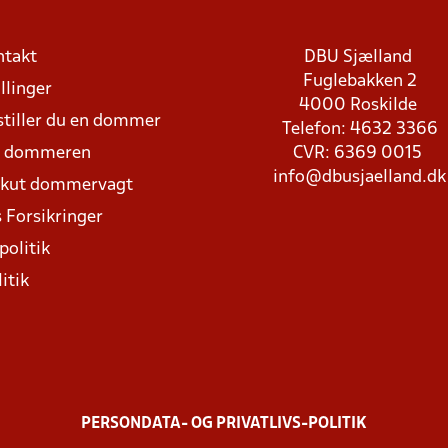
ntakt
DBU Sjælland
Fuglebakken 2
llinger
4000 Roskilde
stiller du en dommer
Telefon: 4632 3366
d dommeren
CVR: 6369 0015
info@dbusjaelland.dk
Akut dommervagt
 Forsikringer
politik
itik
PERSONDATA- OG PRIVATLIVS-POLITIK