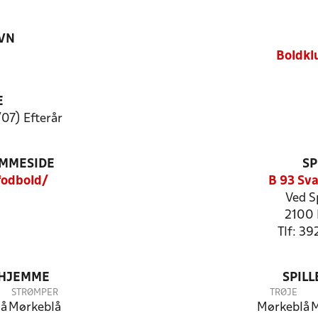
VN
Boldkl
E
07) Efterår
EMMESIDE
SP
odbold/
B 93 Sv
Ved S
2100 
Tlf: 39
 HJEMME
SPIL
STRØMPER
TRØJE
lå
Mørkeblå
Mørkeblå
M