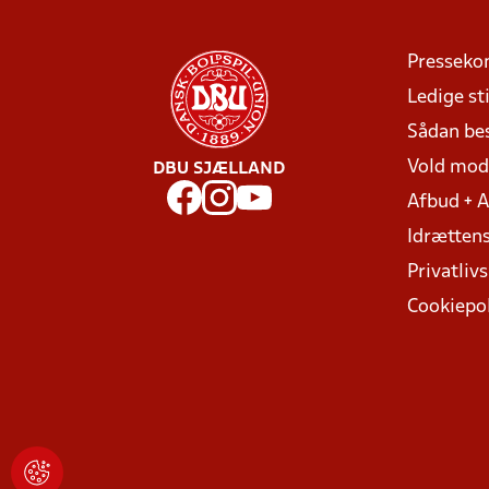
Presseko
Ledige sti
Sådan be
Vold mo
DBU SJÆLLAND
Afbud + 
Idrættens
Privatlivs
Cookiepol