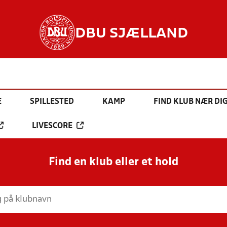
DBU SJÆLLAND
E
SPILLESTED
KAMP
FIND KLUB NÆR DI
LIVESCORE
Find en klub eller et hold