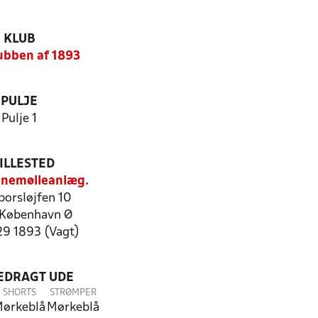
KLUB
ubben af 1893
PULJE
Pulje 1
ILLESTED
anemølleanlæg.
porsløjfen 10
København Ø
29 1893 (Vagt)
LEDRAGT UDE
SHORTS
STRØMPER
ørkeblå
Mørkeblå