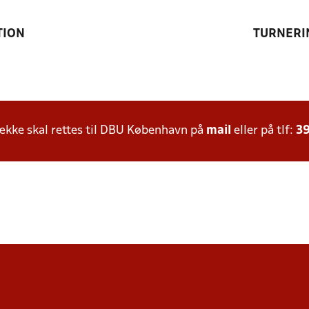
TION
TURNERI
kke skal rettes til DBU København på
mail
eller på tlf:
39