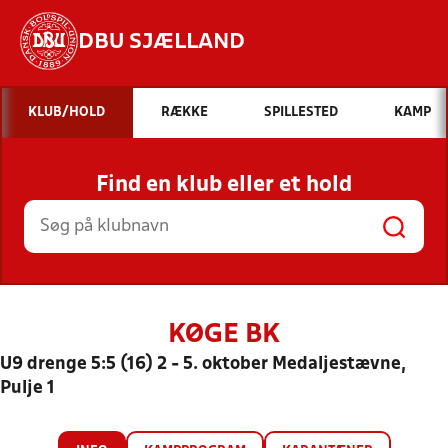
DBU SJÆLLAND
Hvad vil du søge efter?
KLUB/HOLD
RÆKKE
SPILLESTED
KAMP
INDHOLD OG NYHEDER
Find en klub eller et hold
STILLINGER, RESULTATER, KLUBBER OG
HOLD
KØGE BK
U9 drenge 5:5 (16) 2 - 5. oktober Medaljestævne,
Pulje 1