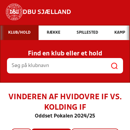
DBU SJÆLLAND
Hvad vil du søge efter?
KLUB/HOLD
RÆKKE
SPILLESTED
KAMP
INDHOLD OG NYHEDER
Find en klub eller et hold
STILLINGER, RESULTATER, KLUBBER OG
HOLD
VINDEREN AF HVIDOVRE IF VS.
KOLDING IF
Oddset Pokalen 2024/25