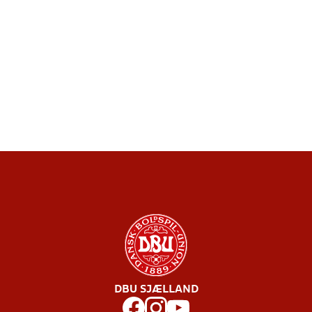
DBU SJÆLLAND