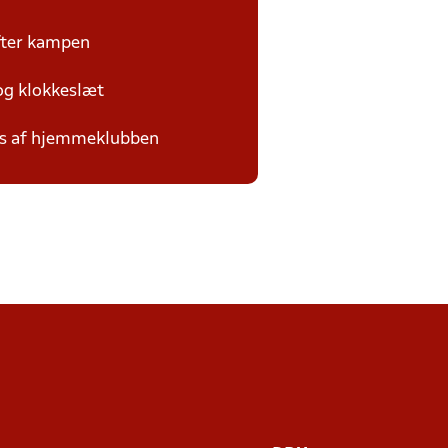
efter kampen
 og klokkeslæt
des af hjemmeklubben