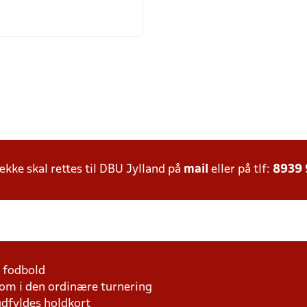
ke skal rettes til DBU Jylland på
mail
eller på tlf:
8939
1 fodbold
som i den ordinære turnering
udfyldes holdkort