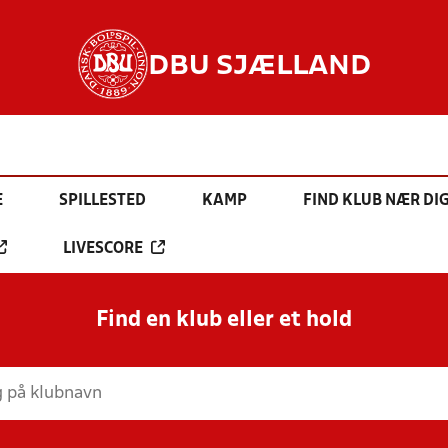
DBU SJÆLLAND
E
SPILLESTED
KAMP
FIND KLUB NÆR DI
LIVESCORE
Find en klub eller et hold