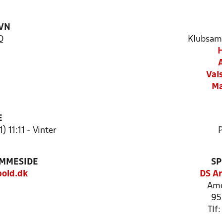
VN
Q
Klubsam
H
Val
Ma
E
) 11:11 - Vinter
P
EMMESIDE
SP
old.dk
DS Ar
Ame
95
Tlf