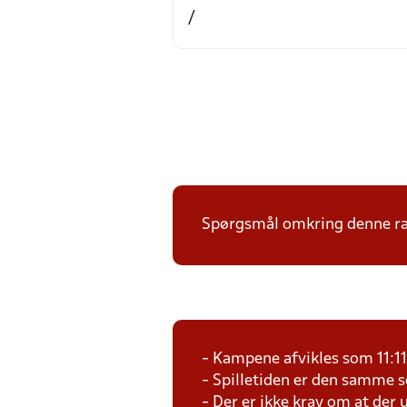
/
Spørgsmål omkring denne ræk
- Kampene afvikles som 11:1
- Spilletiden er den samme 
- Der er ikke krav om at der 