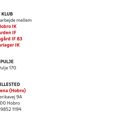
KLUB
arbejde mellem
obro IK
Arden IF
sgård IF 83
riager IK
PULJE
ulje 170
ILLESTED
ena (Hobro)
rikavej 9A
00 Hobro
: 9852 1194