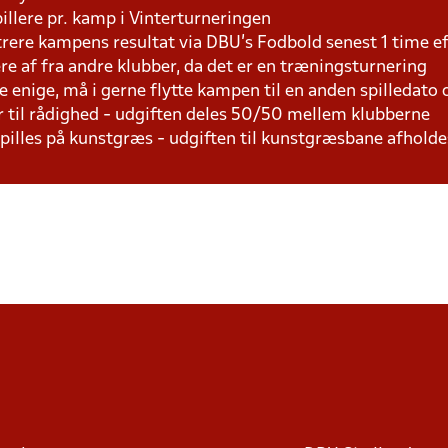
pillere pr. kamp i Vinterturneringen
trere kampens resultat via DBU's Fodbold senest 1 time 
lere af fra andre klubber, da det er en træningsturnering
e enige, må i gerne flytte kampen til en anden spilledato
r til rådighed - udgiften deles 50/50 mellem klubberne
 spilles på kunstgræs - udgiften til kunstgræsbane afhol