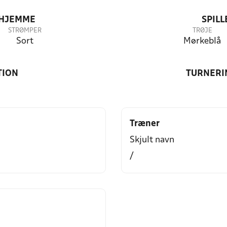
 HJEMME
SPIL
STRØMPER
TRØJE
Sort
Mørkeblå
TION
TURNERI
Træner
Skjult navn
/