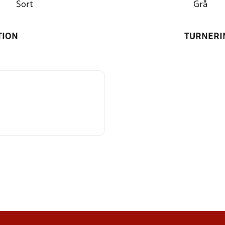
Sort
Grå
TION
TURNERI