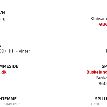
VN
org
Klubsam
ØBG
E
9) 11:11 - Vinter
EMMESIDE
SP
.dk
Buskelun
Buske
860
 HJEMME
SPIL
STRØMPER
TRØJE