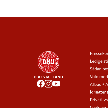
Presseko
Ledige sti
Sådan be
Vold mo
DBU SJÆLLAND
Afbud + 
Idrættens
Privatlivs
Cookiepol