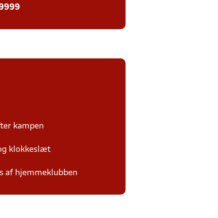
 9999
efter kampen
 og klokkeslæt
des af hjemmeklubben