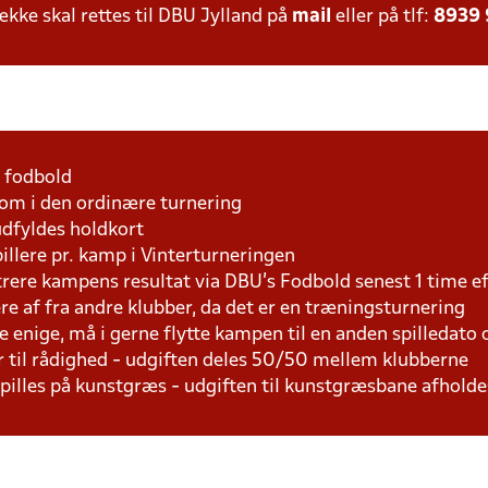
ke skal rettes til DBU Jylland på
mail
eller på tlf:
8939
1 fodbold
som i den ordinære turnering
udfyldes holdkort
pillere pr. kamp i Vinterturneringen
trere kampens resultat via DBU's Fodbold senest 1 time 
lere af fra andre klubber, da det er en træningsturnering
e enige, må i gerne flytte kampen til en anden spilledato
r til rådighed - udgiften deles 50/50 mellem klubberne
 spilles på kunstgræs - udgiften til kunstgræsbane afhol