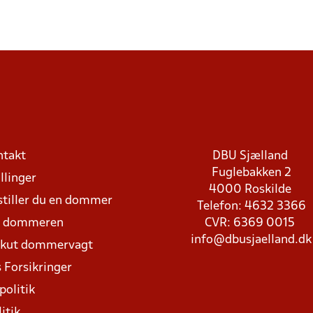
ntakt
DBU Sjælland
Fuglebakken 2
llinger
4000 Roskilde
stiller du en dommer
Telefon: 4632 3366
d dommeren
CVR: 6369 0015
info@dbusjaelland.dk
Akut dommervagt
 Forsikringer
politik
itik