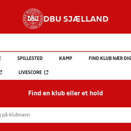
DBU SJÆLLAND
E
SPILLESTED
KAMP
FIND KLUB NÆR DI
LIVESCORE
Find en klub eller et hold