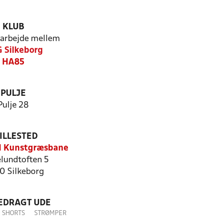
KLUB
arbejde mellem
 Silkeborg
HA85
PULJE
Pulje 28
ILLESTED
d Kunstgræsbane
lundtoften 5
0 Silkeborg
LEDRAGT UDE
SHORTS
STRØMPER