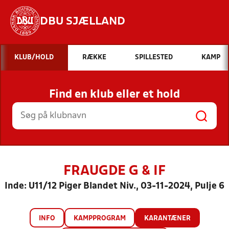
DBU SJÆLLAND
Hvad vil du søge efter?
KLUB/HOLD
RÆKKE
SPILLESTED
KAMP
INDHOLD OG NYHEDER
Find en klub eller et hold
STILLINGER, RESULTATER, KLUBBER OG
HOLD
FRAUGDE G & IF
Inde: U11/12 Piger Blandet Niv., 03-11-2024, Pulje 6
INFO
KAMPPROGRAM
KARANTÆNER