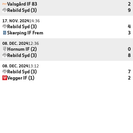
Valsgård IF 83
2
Rebild Syd (3)
9
17. NOV. 2024
14:36
Rebild Syd (3)
4
Skørping IF Frem
3
08. DEC. 2024
12:36
Hornum IF (2)
0
Rebild Syd (3)
8
08. DEC. 2024
13:12
Rebild Syd (3)
7
Vegger IF (1)
2