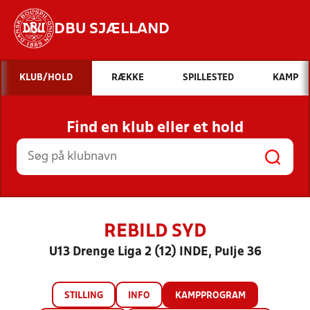
DBU SJÆLLAND
Hvad vil du søge efter?
KLUB/HOLD
RÆKKE
SPILLESTED
KAMP
INDHOLD OG NYHEDER
Find en klub eller et hold
STILLINGER, RESULTATER, KLUBBER OG
HOLD
REBILD SYD
U13 Drenge Liga 2 (12) INDE, Pulje 36
STILLING
INFO
KAMPPROGRAM