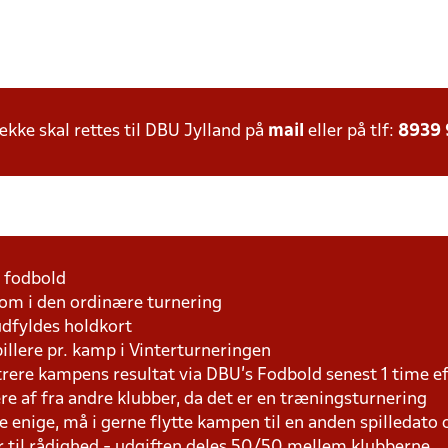
ke skal rettes til DBU Jylland på
mail
eller på tlf:
8939
1 fodbold
som i den ordinære turnering
udfyldes holdkort
pillere pr. kamp i Vinterturneringen
trere kampens resultat via DBU's Fodbold senest 1 time 
lere af fra andre klubber, da det er en træningsturnering
e enige, må i gerne flytte kampen til en anden spilledato
r til rådighed - udgiften deles 50/50 mellem klubberne