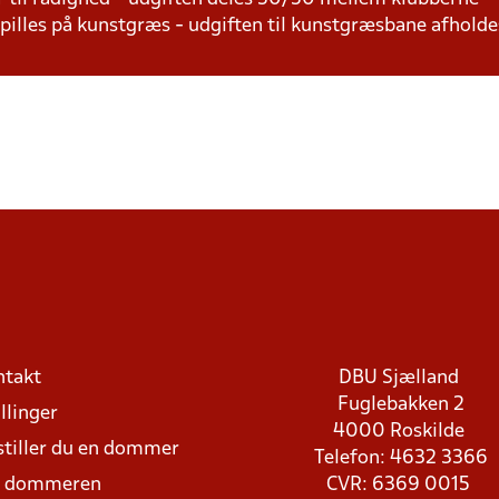
 spilles på kunstgræs - udgiften til kunstgræsbane afhol
ntakt
DBU Sjælland
Fuglebakken 2
llinger
4000 Roskilde
stiller du en dommer
Telefon: 4632 3366
d dommeren
CVR: 6369 0015