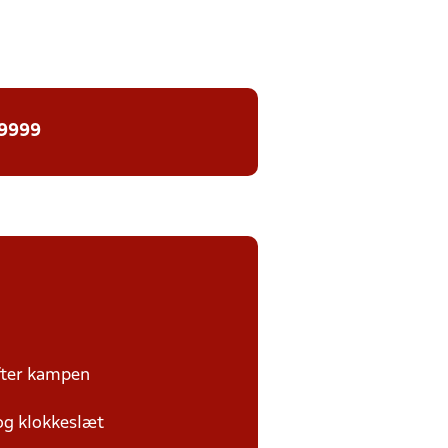
 9999
efter kampen
 og klokkeslæt