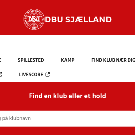
DBU SJÆLLAND
E
SPILLESTED
KAMP
FIND KLUB NÆR DI
LIVESCORE
Find en klub eller et hold