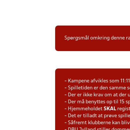
Spørgsmål omkring denne ræk
- Kampene afvikles som 11:1
- Spilletiden er den samme 
- Der er ikke krav om at der 
- Der må benyttes op til 15 s
- Hjemmeholdet
SKAL
regis
- Det er tilladt at prøve spil
- Såfremt klubberne kan bliv
- DBU Jylland stiller domme