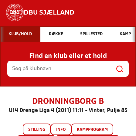
DBU SJÆLLAND
Hvad vil du søge efter?
KLUB/HOLD
RÆKKE
SPILLESTED
KAMP
INDHOLD OG NYHEDER
Find en klub eller et hold
STILLINGER, RESULTATER, KLUBBER OG
HOLD
DRONNINGBORG B
U14 Drenge Liga 4 (2011) 11:11 - Vinter, Pulje 85
STILLING
INFO
KAMPPROGRAM