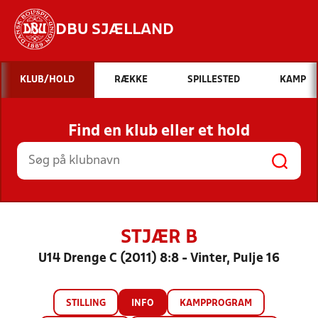
DBU SJÆLLAND
Hvad vil du søge efter?
KLUB/HOLD
RÆKKE
SPILLESTED
KAMP
INDHOLD OG NYHEDER
Find en klub eller et hold
STILLINGER, RESULTATER, KLUBBER OG
HOLD
STJÆR B
U14 Drenge C (2011) 8:8 - Vinter, Pulje 16
STILLING
INFO
KAMPPROGRAM