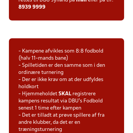
rettes til DBU Jylland på
mail
eller på tlf:
8939 9999
- Kampene afvikles som 8:8 fodbold
(halv 11-mands bane)
- Spilletiden er den samme som i den
ordinære turnering
- Der er ikke krav om at der udfyldes
holdkort
- Hjemmeholdet
SKAL
registrere
kampens resultat via DBU's Fodbold
senest 1 time efter kampen
- Det er tilladt at prøve spillere af fra
andre klubber, da det er en
træningsturnering