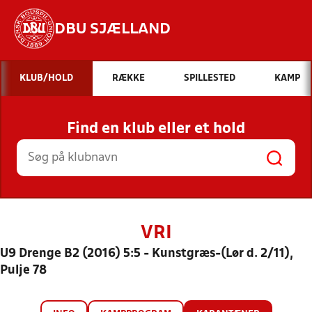
DBU SJÆLLAND
Hvad vil du søge efter?
KLUB/HOLD
RÆKKE
SPILLESTED
KAMP
INDHOLD OG NYHEDER
Find en klub eller et hold
STILLINGER, RESULTATER, KLUBBER OG
HOLD
VRI
U9 Drenge B2 (2016) 5:5 - Kunstgræs-(Lør d. 2/11),
Pulje 78