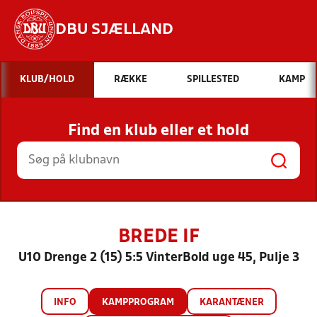
DBU SJÆLLAND
Hvad vil du søge efter?
KLUB/HOLD
RÆKKE
SPILLESTED
KAMP
INDHOLD OG NYHEDER
Find en klub eller et hold
STILLINGER, RESULTATER, KLUBBER OG
HOLD
BREDE IF
U10 Drenge 2 (15) 5:5 VinterBold uge 45, Pulje 3
INFO
KAMPPROGRAM
KARANTÆNER