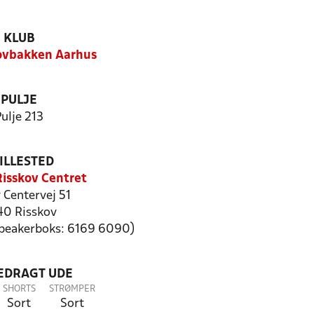
KLUB
ovbakken Aarhus
PULJE
ulje 213
ILLESTED
Risskov Centret
 Centervej 51
0 Risskov
speakerboks: 6169 6090)
LEDRAGT UDE
SHORTS
STRØMPER
Sort
Sort