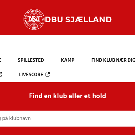
DBU SJÆLLAND
E
SPILLESTED
KAMP
FIND KLUB NÆR DI
LIVESCORE
Find en klub eller et hold