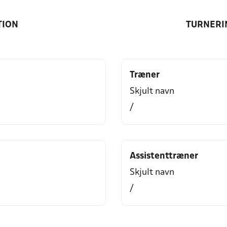
TION
TURNERI
Træner
Skjult navn
/
Assistenttræner
Skjult navn
/