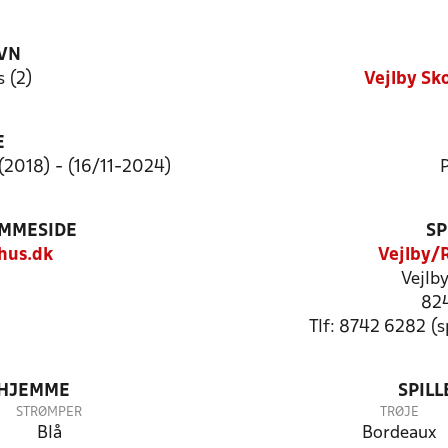
VN
 (2)
Vejlby Sk
E
(2018) - (16/11-2024)
P
EMMESIDE
SP
hus.dk
Vejlby/
Vejlby
824
Tlf: 8742 6282 (
 HJEMME
SPIL
STRØMPER
TRØJE
Blå
Bordeaux