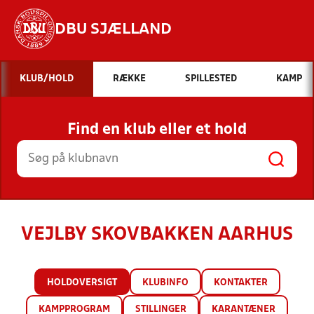
DBU SJÆLLAND
Hvad vil du søge efter?
KLUB/HOLD
RÆKKE
SPILLESTED
KAMP
INDHOLD OG NYHEDER
Find en klub eller et hold
STILLINGER, RESULTATER, KLUBBER OG
HOLD
VEJLBY SKOVBAKKEN AARHUS
HOLDOVERSIGT
KLUBINFO
KONTAKTER
KAMPPROGRAM
STILLINGER
KARANTÆNER