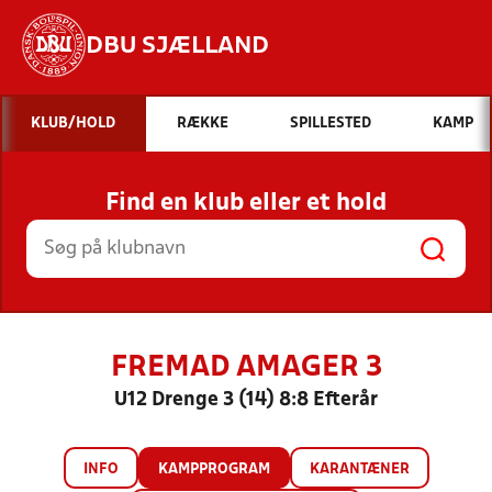
DBU SJÆLLAND
Hvad vil du søge efter?
KLUB/HOLD
RÆKKE
SPILLESTED
KAMP
INDHOLD OG NYHEDER
Find en klub eller et hold
STILLINGER, RESULTATER, KLUBBER OG
HOLD
FREMAD AMAGER 3
U12 Drenge 3 (14) 8:8 Efterår
INFO
KAMPPROGRAM
KARANTÆNER