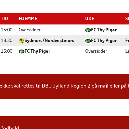
TID
HJEMME
UDE
S
15:00
Oversidder
FC Thy Piger
18:30
Sydmors/Nordvestmors
FC Thy Piger
F
15:00
FC Thy Piger
Oversidder
L
ke skal rettes til DBU Jylland Region 2 på
mail
eller på 
1 fodbold