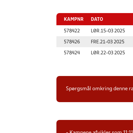
KAMPNR
DATO
578422
LØR.
15-03 2025
578426
FRE.
21-03 2025
578424
LØR.
22-03 2025
Spørgsmål omkring denne ræk
- Kampene afvikles som 11:1