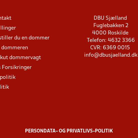
ntakt
DBU Sjælland
Fuglebakken 2
llinger
4000 Roskilde
stiller du en dommer
Telefon: 4632 3366
d dommeren
CVR: 6369 0015
info@dbusjaelland.dk
Akut dommervagt
 Forsikringer
politik
itik
PERSONDATA- OG PRIVATLIVS-POLITIK