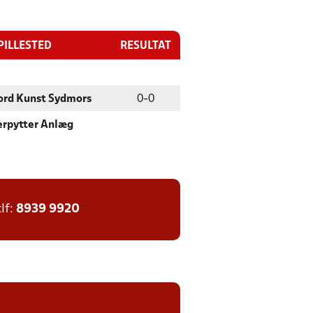
PILLESTED
RESULTAT
ord Kunst Sydmors
0
-
0
erpytter Anlæg
tlf:
8939 9920