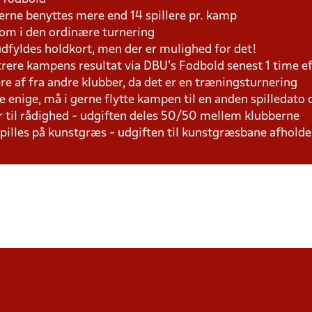
rne benyttes mere end 14 spillere pr. kamp
som i den ordinære turnering
 udfyldes holdkort, men der er mulighed for det!
trere kampens resultat via DBU's Fodbold senest 1 time 
lere af fra andre klubber, da det er en træningsturnering
e enige, må i gerne flytte kampen til en anden spilledato 
r til rådighed - udgiften deles 50/50 mellem klubberne
 spilles på kunstgræs - udgiften til kunstgræsbane afhol