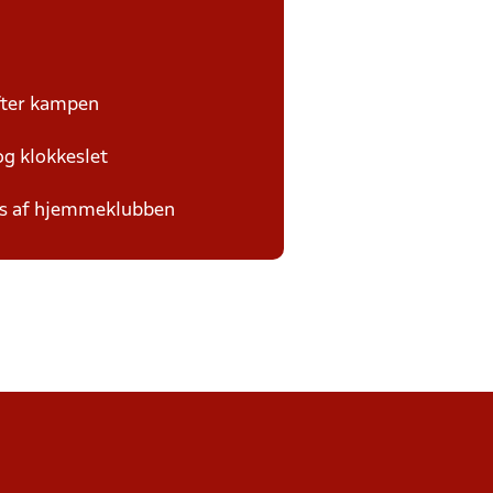
efter kampen
og klokkeslet
des af hjemmeklubben