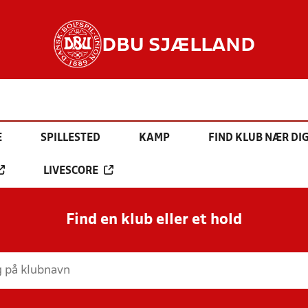
DBU SJÆLLAND
E
SPILLESTED
KAMP
FIND KLUB NÆR DI
LIVESCORE
Find en klub eller et hold