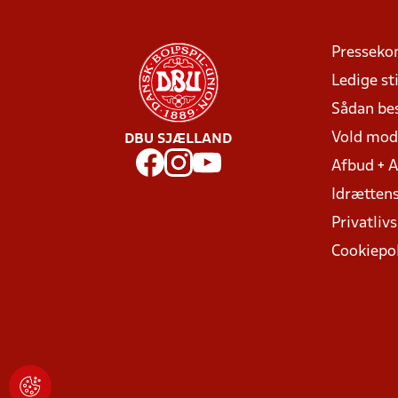
Presseko
Ledige sti
Sådan be
Vold mo
DBU SJÆLLAND
Afbud + 
Idrættens
Privatlivs
Cookiepol