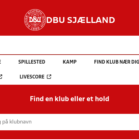
DBU SJÆLLAND
E
SPILLESTED
KAMP
FIND KLUB NÆR DI
LIVESCORE
Find en klub eller et hold