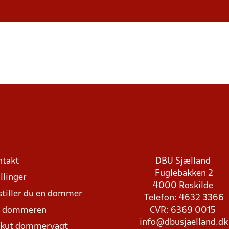
ntakt
DBU Sjælland
Fuglebakken 2
llinger
4000 Roskilde
stiller du en dommer
Telefon: 4632 3366
d dommeren
CVR: 6369 0015
info@dbusjaelland.dk
Akut dommervagt