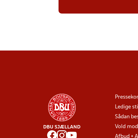
Presseko
Ledige sti
Sådan be
Vold mo
DBU SJÆLLAND
Afbud + 