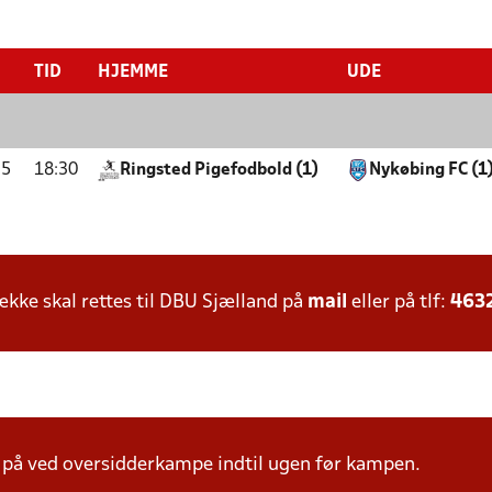
TID
HJEMME
UDE
25
18:30
Ringsted Pigefodbold (1)
Nykøbing FC (1
ke skal rettes til DBU Sjælland på
mail
eller på tlf:
463
å ved oversidderkampe indtil ugen før kampen.