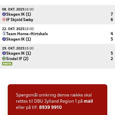
08. OKT. 2025
18:00
Skagen IK (1)
7
IF Skjold Sæby
6
22. OKT. 2025
18:00
Team Horne-Hirtshals
4
Skagen IK (1)
5
29. OKT. 2025
18:00
Skagen IK (1)
5
Sindal IF (2)
2
Spørgsmål omkring denne række skal
rettes til DBU Jylland Region 1 på
mail
eller på tlf:
8939 9910