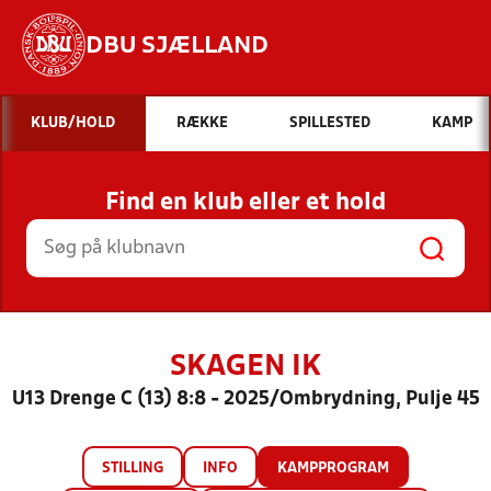
DBU SJÆLLAND
Hvad vil du søge efter?
KLUB/HOLD
RÆKKE
SPILLESTED
KAMP
INDHOLD OG NYHEDER
Find en klub eller et hold
STILLINGER, RESULTATER, KLUBBER OG
HOLD
SKAGEN IK
U13 Drenge C (13) 8:8 - 2025/Ombrydning, Pulje 45
STILLING
INFO
KAMPPROGRAM