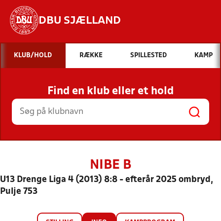
DBU SJÆLLAND
Hvad vil du søge efter?
KLUB/HOLD
RÆKKE
SPILLESTED
KAMP
INDHOLD OG NYHEDER
Find en klub eller et hold
STILLINGER, RESULTATER, KLUBBER OG
HOLD
NIBE B
U13 Drenge Liga 4 (2013) 8:8 - efterår 2025 ombryd,
Pulje 753