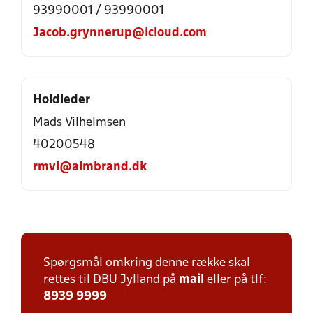
93990001 / 93990001
Jacob.grynnerup@icloud.com
Holdleder
Mads Vilhelmsen
40200548
rmvl@almbrand.dk
Spørgsmål omkring denne række skal
rettes til DBU Jylland på
mail
eller på tlf:
8939 9999