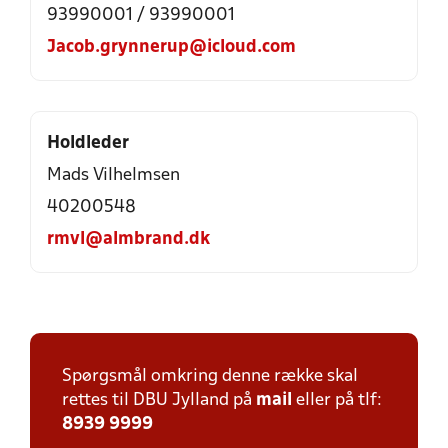
93990001 / 93990001
Jacob.grynnerup@icloud.com
Holdleder
Mads Vilhelmsen
40200548
rmvl@almbrand.dk
Spørgsmål omkring denne række skal
rettes til DBU Jylland på
mail
eller på tlf:
8939 9999