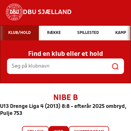
DBU SJÆLLAND
Hvad vil du søge efter?
KLUB/HOLD
RÆKKE
SPILLESTED
KAMP
INDHOLD OG NYHEDER
Find en klub eller et hold
STILLINGER, RESULTATER, KLUBBER OG
HOLD
NIBE B
U13 Drenge Liga 4 (2013) 8:8 - efterår 2025 ombryd,
Pulje 753