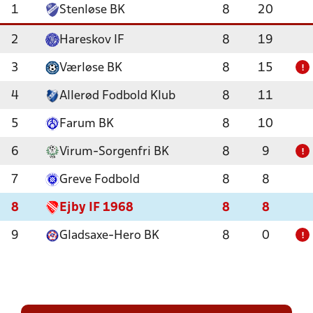
1
Stenløse BK
8
20
2
Hareskov IF
8
19
3
Værløse BK
8
15
!
4
Allerød Fodbold Klub
8
11
5
Farum BK
8
10
6
Virum-Sorgenfri BK
8
9
!
7
Greve Fodbold
8
8
8
Ejby IF 1968
8
8
9
Gladsaxe-Hero BK
8
0
!