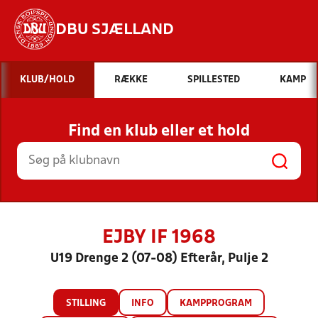
DBU SJÆLLAND
Hvad vil du søge efter?
KLUB/HOLD
RÆKKE
SPILLESTED
KAMP
INDHOLD OG NYHEDER
Find en klub eller et hold
STILLINGER, RESULTATER, KLUBBER OG
HOLD
EJBY IF 1968
U19 Drenge 2 (07-08) Efterår, Pulje 2
STILLING
INFO
KAMPPROGRAM