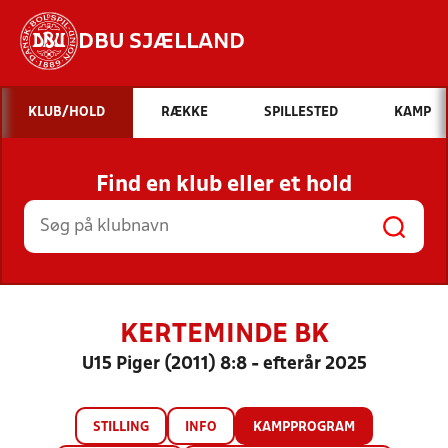
DBU SJÆLLAND
Hvad vil du søge efter?
KLUB/HOLD
RÆKKE
SPILLESTED
KAMP
INDHOLD OG NYHEDER
Find en klub eller et hold
STILLINGER, RESULTATER, KLUBBER OG
HOLD
KERTEMINDE BK
U15 Piger (2011) 8:8 - efterår 2025
STILLING
INFO
KAMPPROGRAM