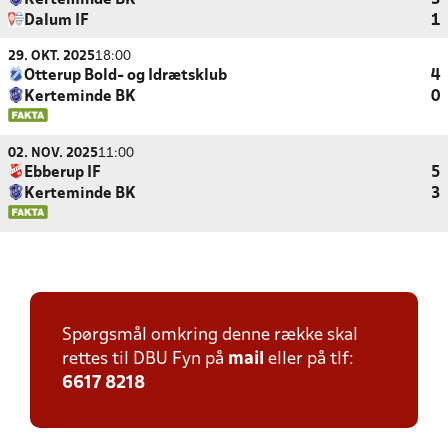
Kerteminde BK
3
Dalum IF
1
29. OKT. 2025
18:00
Otterup Bold- og Idrætsklub
4
Kerteminde BK
0
02. NOV. 2025
11:00
Ebberup IF
5
Kerteminde BK
3
Spørgsmål omkring denne række skal
rettes til DBU Fyn på
mail
eller på tlf:
6617 8218