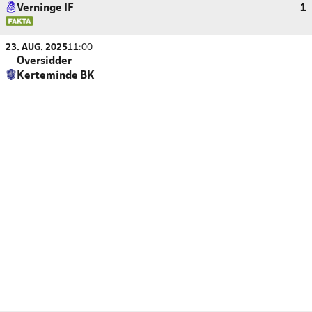
Verninge IF
1
23. AUG. 2025
11:00
Oversidder
Kerteminde BK