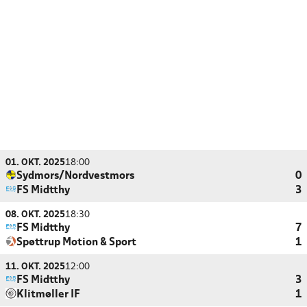
01. OKT. 2025
18:00
Sydmors/Nordvestmors
0
FS Midtthy
3
08. OKT. 2025
18:30
FS Midtthy
7
Spøttrup Motion & Sport
1
11. OKT. 2025
12:00
FS Midtthy
3
Klitmøller IF
1