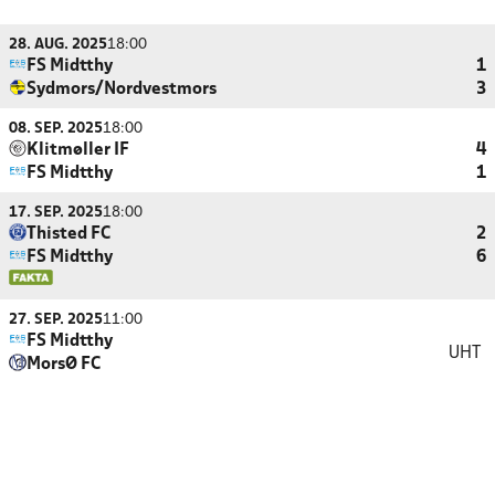
28. AUG. 2025
18:00
FS Midtthy
1
Sydmors/Nordvestmors
3
08. SEP. 2025
18:00
Klitmøller IF
4
FS Midtthy
1
17. SEP. 2025
18:00
Thisted FC
2
FS Midtthy
6
27. SEP. 2025
11:00
FS Midtthy
UHT
MorsØ FC