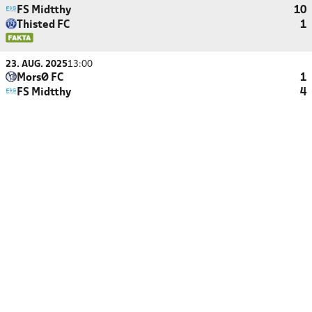
FS Midtthy
10
Thisted FC
1
23. AUG. 2025
13:00
MorsØ FC
1
FS Midtthy
4