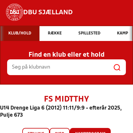
DBU SJÆLLAND
Hvad vil du søge efter?
KLUB/HOLD
RÆKKE
SPILLESTED
KAMP
INDHOLD OG NYHEDER
Find en klub eller et hold
STILLINGER, RESULTATER, KLUBBER OG
HOLD
FS MIDTTHY
U14 Drenge Liga 6 (2012) 11:11/9:9 - efterår 2025,
Pulje 673