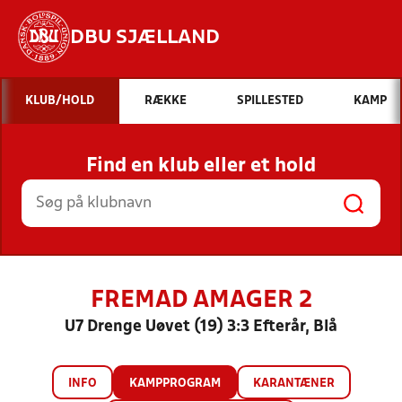
DBU SJÆLLAND
Hvad vil du søge efter?
KLUB/HOLD
RÆKKE
SPILLESTED
KAMP
INDHOLD OG NYHEDER
Find en klub eller et hold
STILLINGER, RESULTATER, KLUBBER OG
HOLD
FREMAD AMAGER 2
U7 Drenge Uøvet (19) 3:3 Efterår, Blå
INFO
KAMPPROGRAM
KARANTÆNER