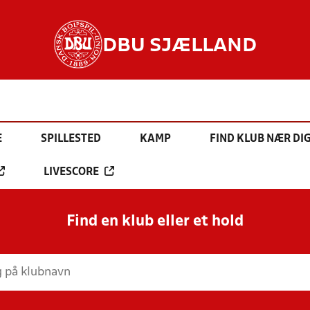
DBU SJÆLLAND
E
SPILLESTED
KAMP
FIND KLUB NÆR DI
LIVESCORE
Find en klub eller et hold