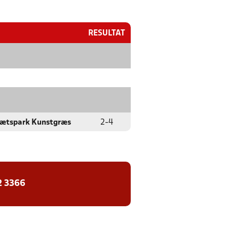
RESULTAT
rætspark Kunstgræs
2
-
4
2 3366