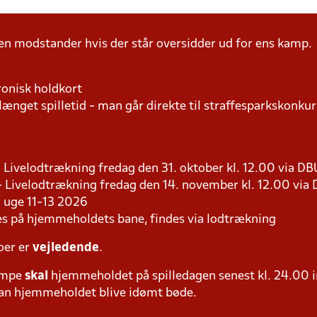
n modstander hvis der står oversidder ud for ens kamp.
ronisk holdkort
længet spilletid - man går direkte til straffesparkskonkur
 - Livelodtrækning fredag den 31. oktober kl. 12.00 via D
 - Livelodtrækning fredag den 14. november kl. 12.00 via
 i uge 11-13 2026
les på hjemmeholdets bane, findes via lodtrækning
oer er
vejledende
.
ampe
skal
hjemmeholdet på spilledagen senest kl. 24.00 i
 kan hjemmeholdet blive idømt bøde.