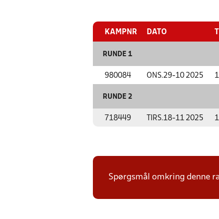
KAMPNR
DATO
T
RUNDE 1
980084
ONS.
29-10 2025
1
RUNDE 2
718449
TIRS.
18-11 2025
1
Spørgsmål omkring denne ræk