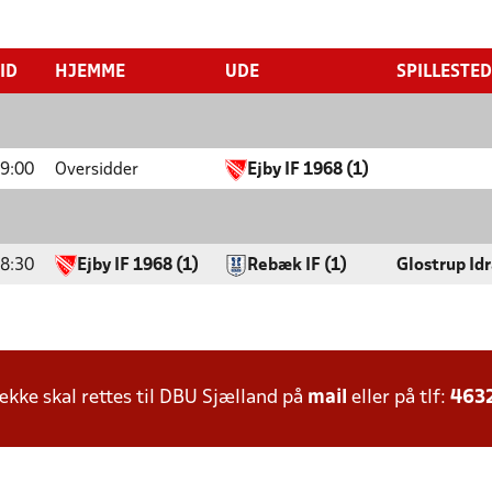
ID
HJEMME
UDE
SPILLESTED
9:00
Oversidder
Ejby IF 1968 (1)
8:30
Ejby IF 1968 (1)
Rebæk IF (1)
Glostrup Id
ke skal rettes til DBU Sjælland på
mail
eller på tlf:
463