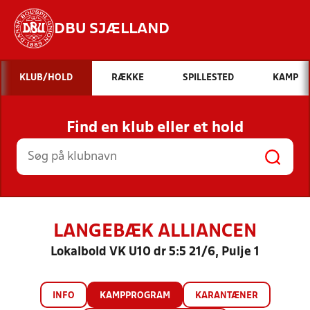
DBU SJÆLLAND
Hvad vil du søge efter?
KLUB/HOLD
RÆKKE
SPILLESTED
KAMP
INDHOLD OG NYHEDER
Find en klub eller et hold
STILLINGER, RESULTATER, KLUBBER OG
HOLD
LANGEBÆK ALLIANCEN
Lokalbold VK U10 dr 5:5 21/6, Pulje 1
INFO
KAMPPROGRAM
KARANTÆNER