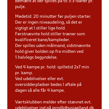
Bemærk at der spilles på to 3:3-baner pr.
pulje.
Mødetid: 20 minutter før puljen starter.
Der er ingen niveaudeling, så det er
vigtigt at I stiller lige hold.
Førstnævnte hold stiller træner som
kvalificeret bane/kampleder.
Der spilles uden målmand, sidstnævnte
hold giver bolden op fra midten ved
1.halvlegs begyndelse.
Ved 4 kampe pr. hold: spilletid 2x7 min
pr. kamp.
Ved udeblivelser eller evt.
oversidderpladser bedes I aftale på
dagen så alle får 4 kampe.
Værtsklubben melder efter stævnet evt.
udeblivelser ind på jerp@dbusjaelland.dk