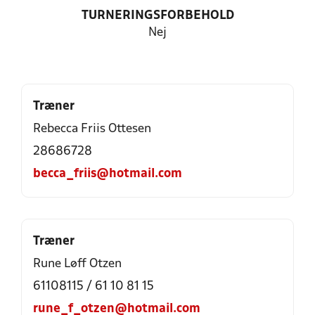
TURNERINGSFORBEHOLD
Nej
Træner
Rebecca Friis Ottesen
28686728
becca_friis@hotmail.com
Træner
Rune Løff Otzen
61108115 / 61 10 81 15
rune_f_otzen@hotmail.com