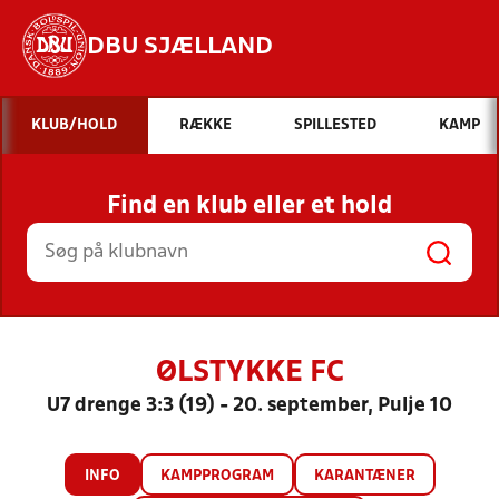
DBU SJÆLLAND
Hvad vil du søge efter?
KLUB/HOLD
RÆKKE
SPILLESTED
KAMP
INDHOLD OG NYHEDER
Find en klub eller et hold
STILLINGER, RESULTATER, KLUBBER OG
HOLD
ØLSTYKKE FC
U7 drenge 3:3 (19) - 20. september, Pulje 10
INFO
KAMPPROGRAM
KARANTÆNER