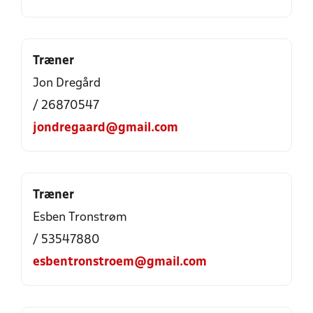
Træner
Jon Dregård
/ 26870547
jondregaard@gmail.com
Træner
Esben Tronstrøm
/ 53547880
esbentronstroem@gmail.com