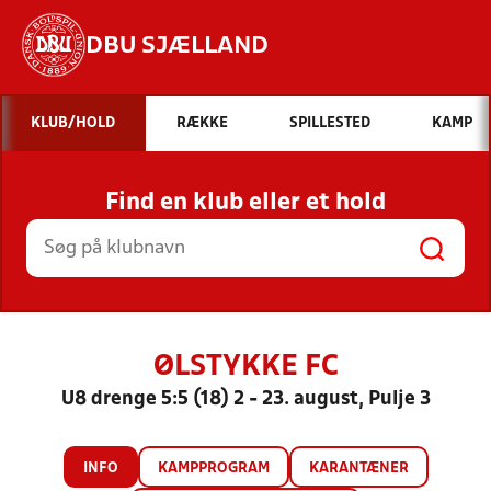
DBU SJÆLLAND
Hvad vil du søge efter?
KLUB/HOLD
RÆKKE
SPILLESTED
KAMP
INDHOLD OG NYHEDER
Find en klub eller et hold
STILLINGER, RESULTATER, KLUBBER OG
HOLD
ØLSTYKKE FC
U8 drenge 5:5 (18) 2 - 23. august, Pulje 3
INFO
KAMPPROGRAM
KARANTÆNER