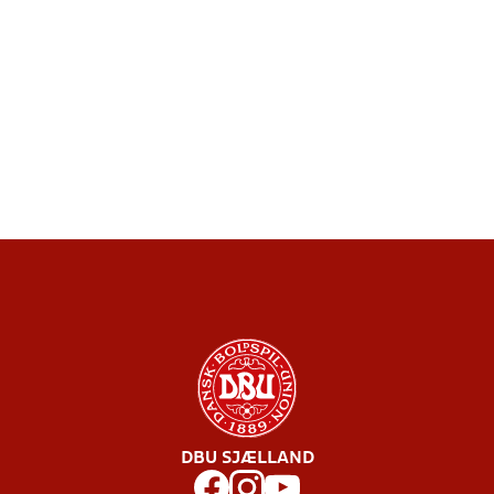
DBU SJÆLLAND