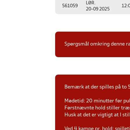
LØR.
561059
12:
20-09 2025
Spørgsmål omkring denne ræk
Bemærk at der spilles på to 5
Mødetid: 20 minutter før pul
Førstnævnte hold stiller tr
Husk at det er vigtigt at I sti
Ved 4 kampe pr. hold: spille