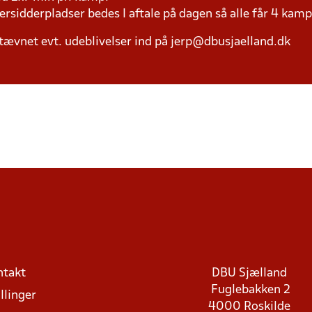
versidderpladser bedes I aftale på dagen så alle får 4 kamp
tævnet evt. udeblivelser ind på jerp@dbusjaelland.dk
ntakt
DBU Sjælland
Fuglebakken 2
llinger
4000 Roskilde