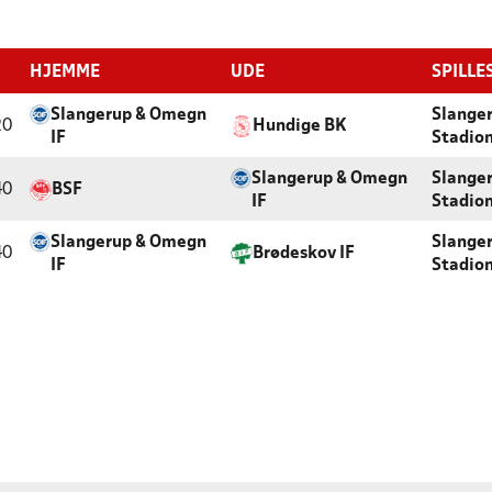
HJEMME
UDE
SPILLE
Slangerup & Omegn
Slange
20
Hundige BK
IF
Stadio
Slangerup & Omegn
Slange
40
BSF
IF
Stadio
Slangerup & Omegn
Slange
40
Brødeskov IF
IF
Stadio