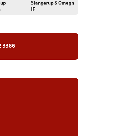
rup
Slangerup & Omegn
n
IF
2 3366