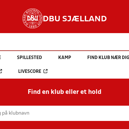
DBU SJÆLLAND
E
SPILLESTED
KAMP
FIND KLUB NÆR DI
LIVESCORE
Find en klub eller et hold