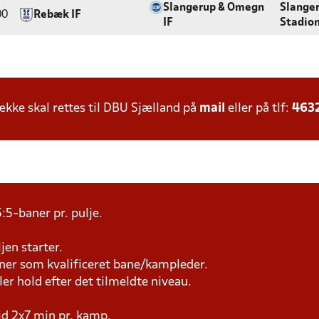
Slangerup & Omegn
Slange
00
Rebæk IF
IF
Stadio
ke skal rettes til DBU Sjælland på
mail
eller på tlf:
463
:5-baner pr. pulje.
jen starter.
æner som kvalificeret bane/kampleder.
ller hold efter det tilmeldte niveau.
tid 2x7 min pr. kamp.