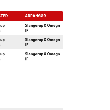
STED
ARRANGØR
rup
Slangerup & Omegn
n
IF
rup
Slangerup & Omegn
n
IF
rup
Slangerup & Omegn
n
IF