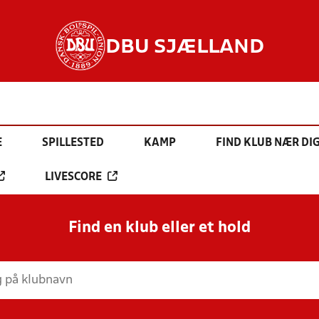
DBU SJÆLLAND
E
SPILLESTED
KAMP
FIND KLUB NÆR DI
LIVESCORE
Find en klub eller et hold