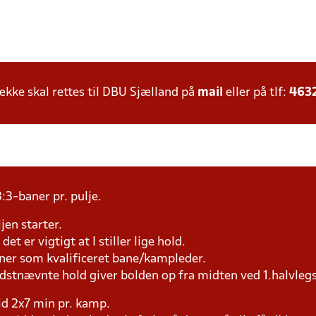
ke skal rettes til DBU Sjælland på
mail
eller på tlf:
463
:3-baner pr. pulje.
jen starter.
et er vigtigt at I stiller lige hold.
æner som kvalificeret bane/kampleder.
idstnævnte hold giver bolden op fra midten ved 1.halvleg
tid 2x7 min pr. kamp.