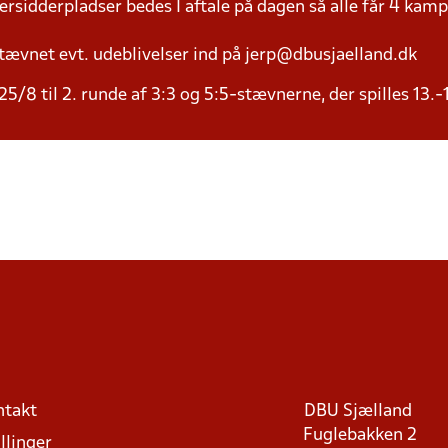
versidderpladser bedes I aftale på dagen så alle får 4 kamp
tævnet evt. udeblivelser ind på jerp@dbusjaelland.dk
25/8 til 2. runde af 3:3 og 5:5-stævnerne, der spilles 13.
ntakt
DBU Sjælland
Fuglebakken 2
llinger