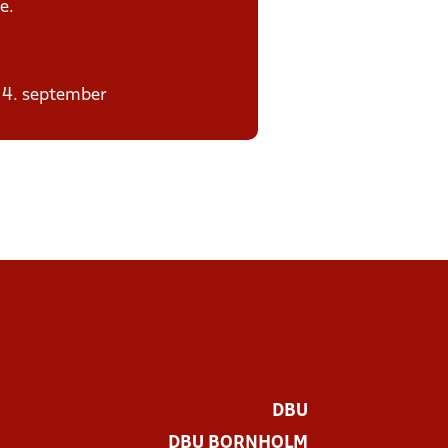
e.
-14. september
DBU
DBU BORNHOLM