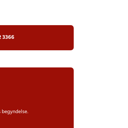
2 3366
s begyndelse.