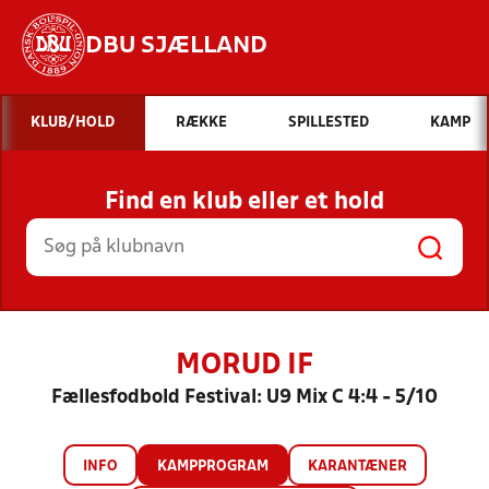
DBU SJÆLLAND
Hvad vil du søge efter?
KLUB/HOLD
RÆKKE
SPILLESTED
KAMP
INDHOLD OG NYHEDER
Find en klub eller et hold
STILLINGER, RESULTATER, KLUBBER OG
HOLD
MORUD IF
Fællesfodbold Festival: U9 Mix C 4:4 - 5/10
INFO
KAMPPROGRAM
KARANTÆNER