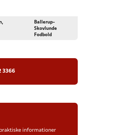
n,
Ballerup-
Skovlunde
Fodbold
2 3366
praktiske informationer