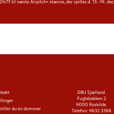
24/11 til næste Airpitch+ stævne, der spilles d. 13.-14. 
ntakt
DBU Sjælland
Fuglebakken 2
llinger
4000 Roskilde
stiller du en dommer
Telefon: 4632 3366