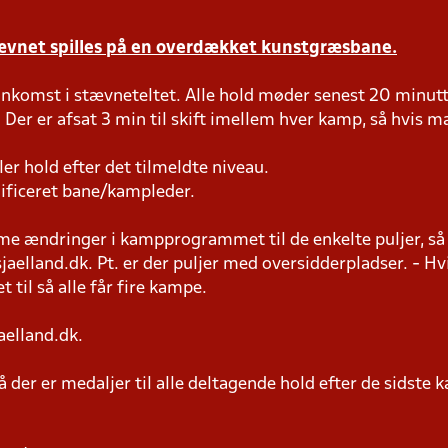
tævnet spilles på en overdækket kunstgræsbane.
ankomst i stævneteltet. Alle hold møder senest 20 minutte
 Der er afsat 3 min til skift imellem hver kamp, så hvis man
ller hold efter det tilmeldte niveau.
lificeret bane/kampleder.
 ændringer i kampprogrammet til de enkelte puljer, så h
elland.dk. Pt. er der puljer med oversidderpladser. - Hvi
t til så alle får fire kampe.
aelland.dk.
 der er medaljer til alle deltagende hold efter de sidste 