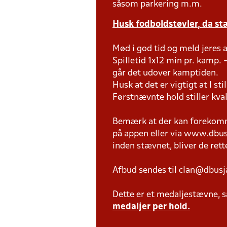
såsom parkering m.m.
Husk fodboldstøvler, da s
Mød i god tid og meld jeres 
Spilletid 1x12 min pr. kamp. -
går det udover kamptiden.
Husk at det er vigtigt at I sti
Førstnævnte hold stiller kva
Bemærk at der kan forekomme
på appen eller via www.dbusja
inden stævnet, bliver de rette
Afbud sendes til clan@dbusj
Dette er et medaljestævne, så
medaljer per hold.