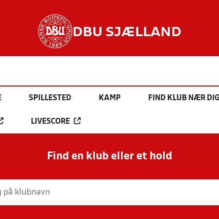
DBU SJÆLLAND
E
SPILLESTED
KAMP
FIND KLUB NÆR DI
LIVESCORE
Find en klub eller et hold