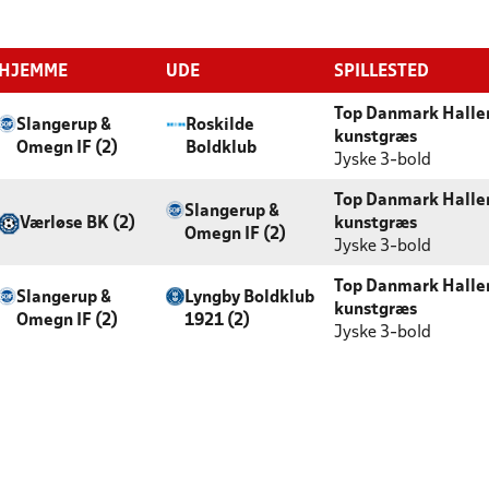
HJEMME
UDE
SPILLESTED
Top Danmark Halle
Slangerup &
Roskilde
kunstgræs
Omegn IF (2)
Boldklub
Jyske 3-bold
Top Danmark Halle
Slangerup &
Værløse BK (2)
kunstgræs
Omegn IF (2)
Jyske 3-bold
Top Danmark Halle
Slangerup &
Lyngby Boldklub
kunstgræs
Omegn IF (2)
1921 (2)
Jyske 3-bold