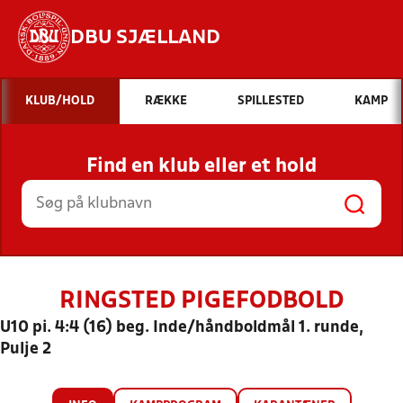
DBU SJÆLLAND
Hvad vil du søge efter?
KLUB/HOLD
RÆKKE
SPILLESTED
KAMP
INDHOLD OG NYHEDER
Find en klub eller et hold
STILLINGER, RESULTATER, KLUBBER OG
HOLD
RINGSTED PIGEFODBOLD
U10 pi. 4:4 (16) beg. Inde/håndboldmål 1. runde,
Pulje 2