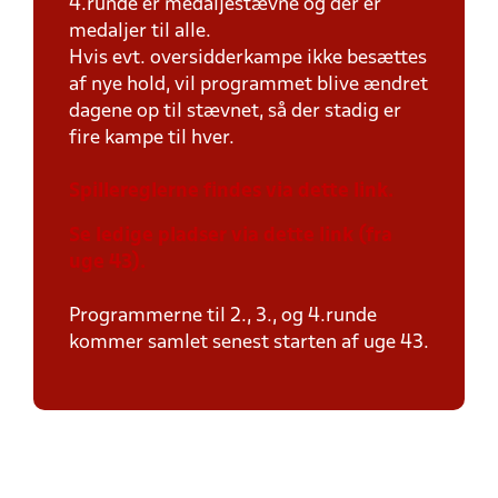
4.runde er medaljestævne og der er
medaljer til alle.
Hvis evt. oversidderkampe ikke besættes
af nye hold, vil programmet blive ændret
dagene op til stævnet, så der stadig er
fire kampe til hver.
Spillereglerne findes via dette link.
Se ledige pladser via dette link (fra
uge 43).
Programmerne til 2., 3., og 4.runde
kommer samlet senest starten af uge 43.