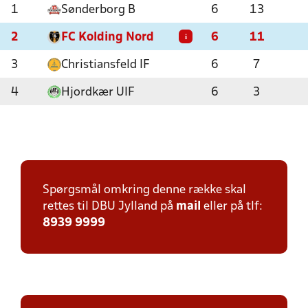
1
Sønderborg B
6
13
2
FC Kolding Nord
6
11
i
3
Christiansfeld IF
6
7
4
Hjordkær UIF
6
3
Spørgsmål omkring denne række skal
rettes til DBU Jylland på
mail
eller på tlf:
8939 9999