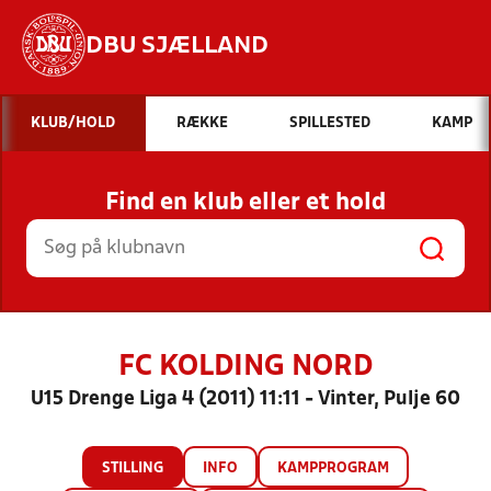
DBU SJÆLLAND
Hvad vil du søge efter?
KLUB/HOLD
RÆKKE
SPILLESTED
KAMP
INDHOLD OG NYHEDER
Find en klub eller et hold
STILLINGER, RESULTATER, KLUBBER OG
HOLD
FC KOLDING NORD
U15 Drenge Liga 4 (2011) 11:11 - Vinter, Pulje 60
STILLING
INFO
KAMPPROGRAM