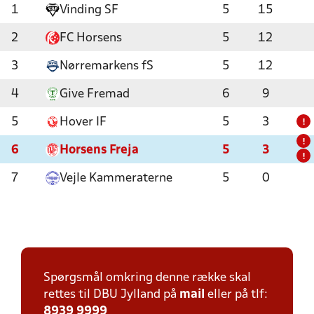
1
Vinding SF
5
15
2
FC Horsens
5
12
3
Nørremarkens fS
5
12
4
Give Fremad
6
9
5
Hover IF
5
3
!
!
6
Horsens Freja
5
3
!
7
Vejle Kammeraterne
5
0
Spørgsmål omkring denne række skal
rettes til DBU Jylland på
mail
eller på tlf:
8939 9999