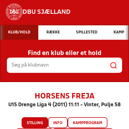
DBU SJÆLLAND
Hvad vil du søge efter?
KLUB/HOLD
RÆKKE
SPILLESTED
KAMP
INDHOLD OG NYHEDER
Find en klub eller et hold
STILLINGER, RESULTATER, KLUBBER OG
HOLD
HORSENS FREJA
U15 Drenge Liga 4 (2011) 11:11 - Vinter, Pulje 58
STILLING
INFO
KAMPPROGRAM