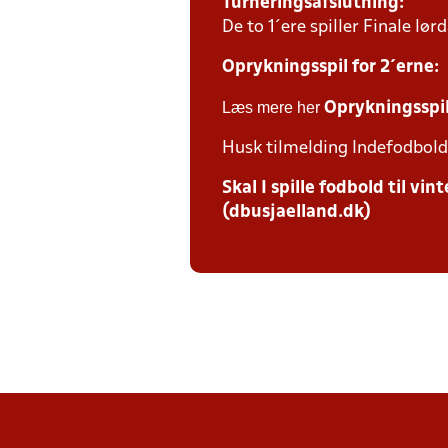
Turneringsafslutning:
De to 1´ere spiller Finale l
Oprykningsspil for 2´erne:
Læs mere her
Oprykningsspi
Husk tilmelding Indefodbold 
Skal I spille fodbold til v
(dbusjaelland.dk)