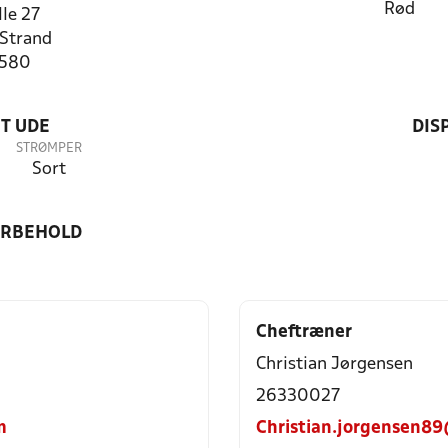
Rød
lle 27
Strand
2580
T UDE
DIS
STRØMPER
Sort
ORBEHOLD
Cheftræner
Christian Jørgensen
26330027
m
Christian.jorgensen8