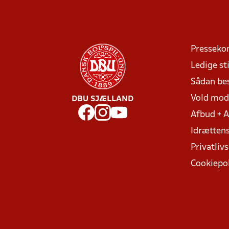
Presseko
Ledige sti
Sådan be
Vold mo
DBU SJÆLLAND
Afbud + 
Idrættens
Privatlivs
Cookiepol