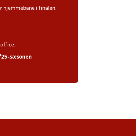
ar hjemmebane i finalen.
office.
24/25-sæsonen