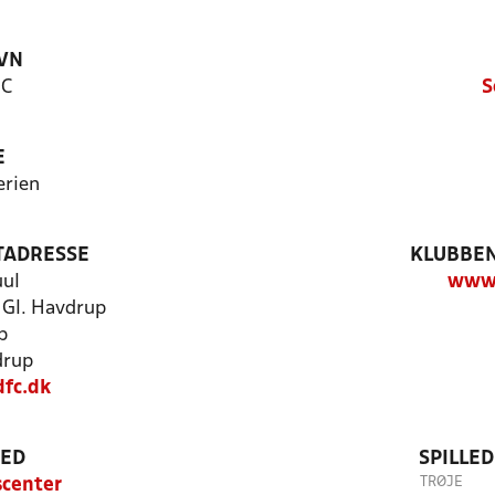
VN
FC
S
E
erien
TADRESSE
KLUBBEN
uul
www.
, Gl. Havdrup
p
drup
dfc.dk
TED
SPILLE
TRØJE
scenter