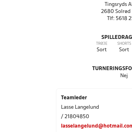
Tingsryds A
2680 Solrød 
Tlf: 5618 
SPILLEDRAG
TRØJE
SHORTS
Sort
Sort
TURNERINGSF
Nej
Teamleder
Lasse Langelund
/ 21804850
lasselangelund@hotmail.co