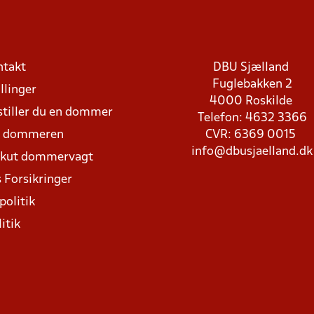
ntakt
DBU Sjælland
Fuglebakken 2
llinger
4000 Roskilde
stiller du en dommer
Telefon: 4632 3366
d dommeren
CVR: 6369 0015
info@dbusjaelland.dk
Akut dommervagt
 Forsikringer
politik
itik