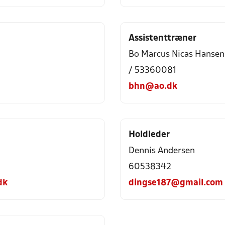
Assistenttræner
Bo Marcus Nicas Hansen
/ 53360081
bhn@ao.dk
Holdleder
Dennis Andersen
60538342
dk
dingse187@gmail.com