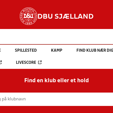
DBU SJÆLLAND
E
SPILLESTED
KAMP
FIND KLUB NÆR DI
LIVESCORE
Find en klub eller et hold