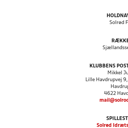
HOLDNA
Solrød 
RÆKK
Sjællandss
KLUBBENS POS
Mikkel J
Lille Havdrupvej 9
Havdru
4622 Hav
mail@solro
SPILLES
Solrød Idræt