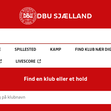
DBU SJÆLLAND
E
SPILLESTED
KAMP
FIND KLUB NÆR DI
LIVESCORE
Find en klub eller et hold