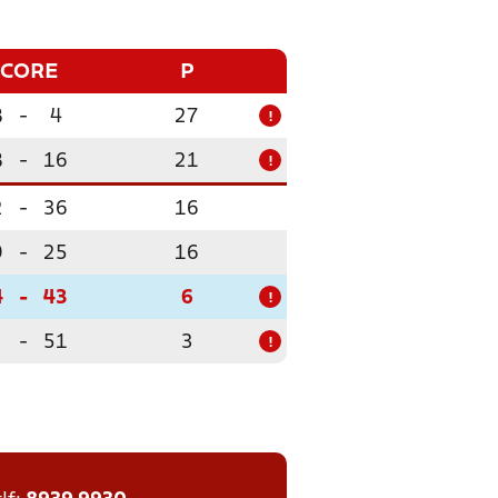
SCORE
P
8
-
4
27
!
8
-
16
21
!
2
-
36
16
9
-
25
16
4
-
43
6
!
-
51
3
!