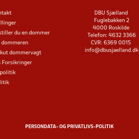
ntakt
DBU Sjælland
Fuglebakken 2
llinger
4000 Roskilde
stiller du en dommer
Telefon: 4632 3366
d dommeren
CVR: 6369 0015
info@dbusjaelland.dk
Akut dommervagt
 Forsikringer
politik
itik
PERSONDATA- OG PRIVATLIVS-POLITIK