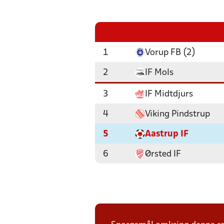
1
Vorup FB (2)
2
IF Mols
3
IF Midtdjurs
4
Viking Pindstrup
5
Aastrup IF
6
Ørsted IF