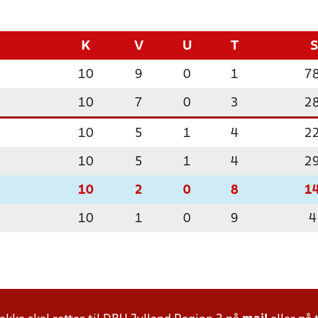
K
V
U
T
10
9
0
1
7
10
7
0
3
2
10
5
1
4
2
10
5
1
4
2
10
2
0
8
1
10
1
0
9
4