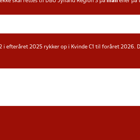
ke skal rettes til DBU Jylland Region 3 på
mail
eller på 
e C2 i efteråret 2025 rykker op i Kvinde C1 til foråret 2026