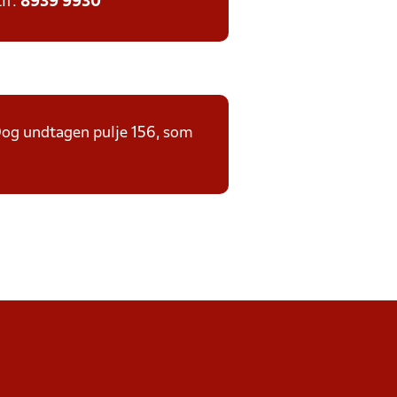
tlf:
8939 9930
. Dog undtagen pulje 156, som