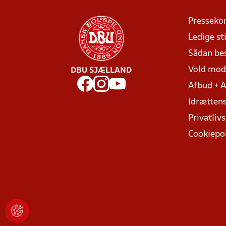
Presseko
Ledige sti
Sådan be
Vold mo
DBU SJÆLLAND
Afbud + 
Idrættens
Privatlivs
Cookiepol