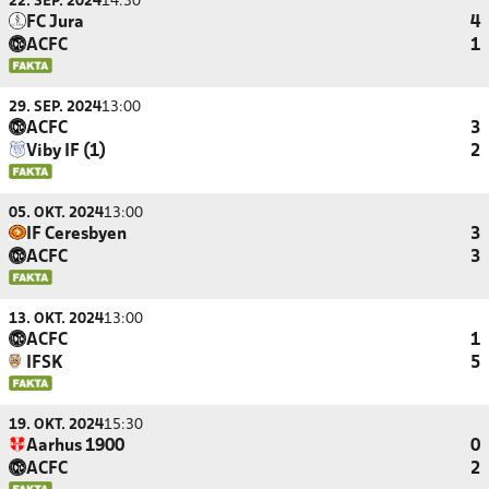
22. SEP. 2024
14:30
FC Jura
4
ACFC
1
29. SEP. 2024
13:00
ACFC
3
Viby IF (1)
2
05. OKT. 2024
13:00
IF Ceresbyen
3
ACFC
3
13. OKT. 2024
13:00
ACFC
1
IFSK
5
19. OKT. 2024
15:30
Aarhus 1900
0
ACFC
2