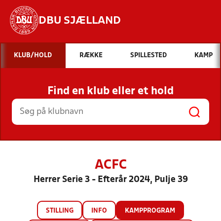
DBU SJÆLLAND
Hvad vil du søge efter?
KLUB/HOLD
RÆKKE
SPILLESTED
KAMP
INDHOLD OG NYHEDER
Find en klub eller et hold
STILLINGER, RESULTATER, KLUBBER OG
HOLD
ACFC
Herrer Serie 3 - Efterår 2024, Pulje 39
STILLING
INFO
KAMPPROGRAM