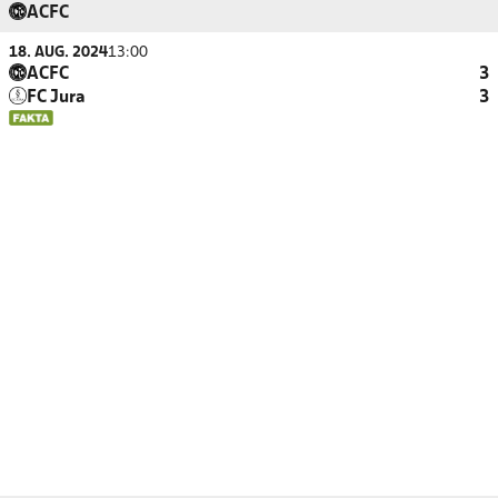
ACFC
18. AUG. 2024
13:00
ACFC
3
FC Jura
3