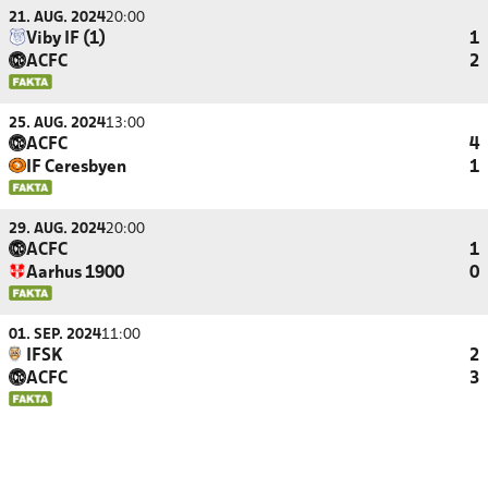
21. AUG. 2024
20:00
Viby IF (1)
1
ACFC
2
25. AUG. 2024
13:00
ACFC
4
IF Ceresbyen
1
29. AUG. 2024
20:00
ACFC
1
Aarhus 1900
0
01. SEP. 2024
11:00
IFSK
2
ACFC
3