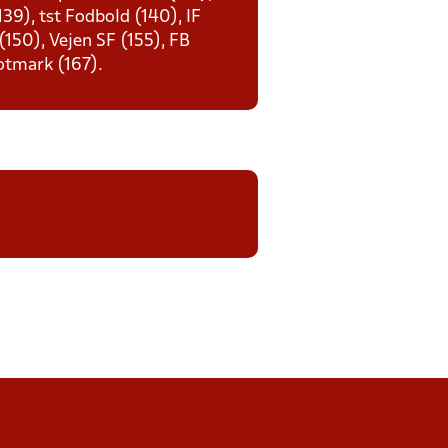
39), tst Fodbold (140), IF
 (150), Vejen SF (155), FB
otmark (167).