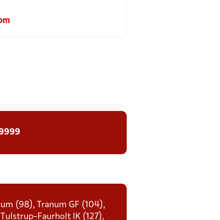
com
 9999
enum (98), Tranum GF (104),
 Tulstrup-Faurholt IK (127),