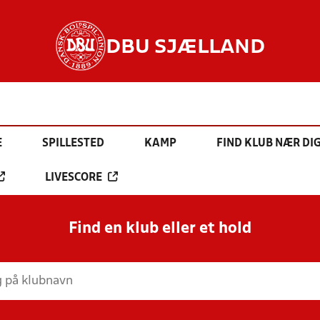
DBU SJÆLLAND
E
SPILLESTED
KAMP
FIND KLUB NÆR DI
LIVESCORE
Find en klub eller et hold