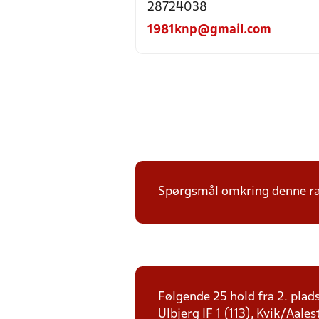
28724038
1981knp@gmail.com
Spørgsmål omkring denne ræk
Følgende 25 hold fra 2. plad
Ulbjerg IF 1 (113), Kvik/Aale