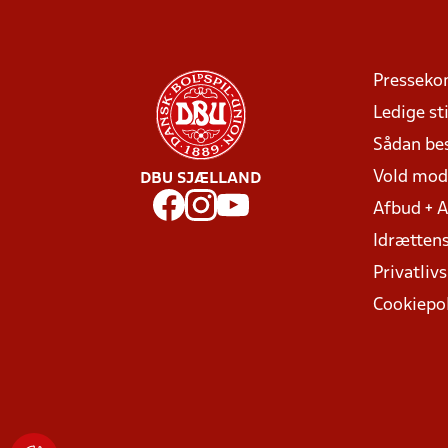
Presseko
Ledige sti
Sådan be
Vold mo
DBU SJÆLLAND
Afbud + 
Idrættens
Privatlivs
Cookiepol