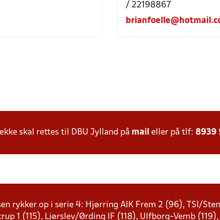
/ 22198867
brianfoelle@hotmail.
ke skal rettes til DBU Jylland på
mail
eller på tlf:
8939
sen rykker op i serie 4: Hjørring AIK Frem 2 (96), TSI/St
strup 1 (115), Ljørslev/Ørding IF (118), Ulfborg-Vemb (119),