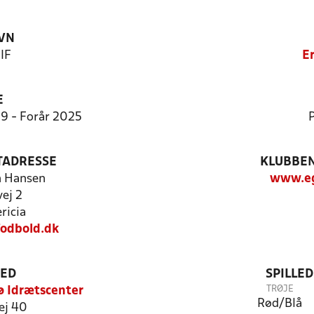
VN
GIF
Er
E
9:9 - Forår 2025
P
TADRESSE
KLUBBEN
n Hansen
www.eg
ej 2
ricia
odbold.dk
TED
SPILLE
TRØJE
ø Idrætscenter
Rød/Blå
ej 40