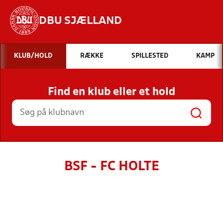
DBU SJÆLLAND
Hvad vil du søge efter?
KLUB/HOLD
RÆKKE
SPILLESTED
KAMP
INDHOLD OG NYHEDER
Find en klub eller et hold
STILLINGER, RESULTATER, KLUBBER OG
HOLD
BSF - FC HOLTE