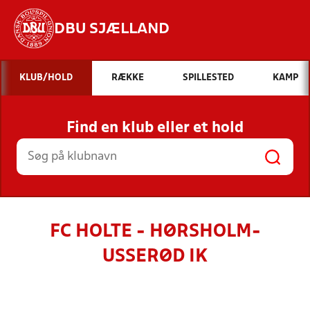
DBU SJÆLLAND
Hvad vil du søge efter?
KLUB/HOLD
RÆKKE
SPILLESTED
KAMP
INDHOLD OG NYHEDER
Find en klub eller et hold
STILLINGER, RESULTATER, KLUBBER OG
HOLD
FC HOLTE - HØRSHOLM-
USSERØD IK